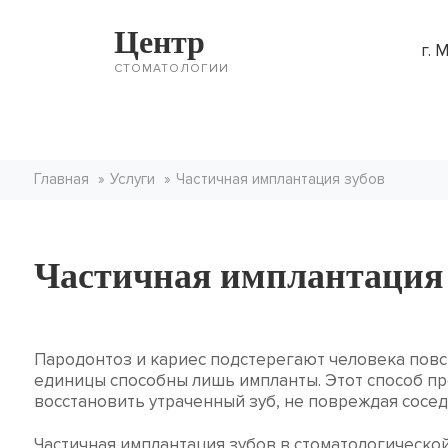
Центр
г. 
СТОМАТОЛОГИИ
Услуги
Специалисты
Главная
Услуги
Частичная имплантация зубов
Частичная имплантация 
Пародонтоз и кариес подстерегают человека повс
единицы способны лишь импланты. Этот способ пр
восстановить утраченный зуб, не повреждая сосед
Частичная имплантация зубов в стоматологической