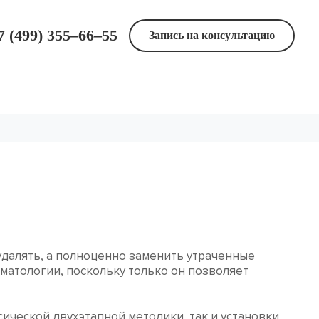
7 (499) 355–66–55
Запись на консультацию
Онлайн заявка
Контакты
удалять, а полноценно заменить утраченные
матологии, поскольку только он позволяет
сической двухэтапной методики, так и установки