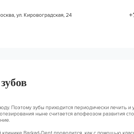
+
Москва, ул. Кировоградская, 24
Отзывы
Цены
Наши работы
зубов
юду. Поэтому зубы приходится периодически лечить и 
отезирования ныне считается апофеозом развития сто
ние.
 клинике Barkad-Dent проводится, как с помощью клас